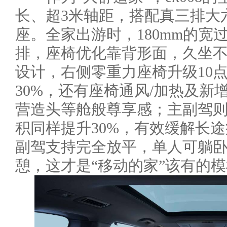
长、超3米轴距，搭配真三排大
座。全家出游时，180mm的宽
排，座椅优化靠背形面，久坐
设计，右侧零重力座椅升级10
30%，还有座椅通风/加热及
营造头等舱般尊享感；主副驾则
积同样提升30%，有效缓解长途疲惫
副驾支持完全放平，单人可躺
憩，这才是“移动的家”该有的