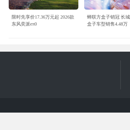
限时先享价17.36万元起 2026款
蝉联方盒子销冠 长城
东风奕派eπ0
盒子车型销售4.48万